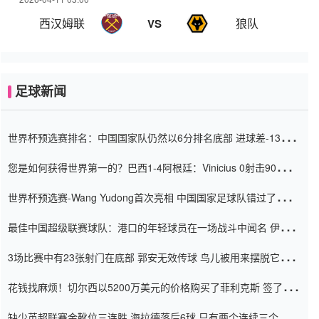
西汉姆联
狼队
VS
足球新闻
世界杯预选赛排名：中国国家队仍然以6分排名底部 进球差-13令人
震惊
您是如何获得世界第一的？巴西1-4阿根廷：Vinicius 0射击90分钟
内
世界杯预选赛-Wang Yudong首次亮相 中国国家足球队错过了世界
杯0-2
最佳中国超级联赛球队：港口的年轻球员在一场战斗中闻名 伊万放
弃了泰桑（Taishan）
3场比赛中有23张射门在底部 郭安无效传球 鸟儿被用来摆脱它
Setien痴迷于三名后卫
花钱找麻烦！切尔西以5200万美元的价格购买了菲利克斯 签了7年
并在半年内租了夏窗口
缺少英超联赛金靴位三连胜 海拉德落后6球 只有两个连续三个连续