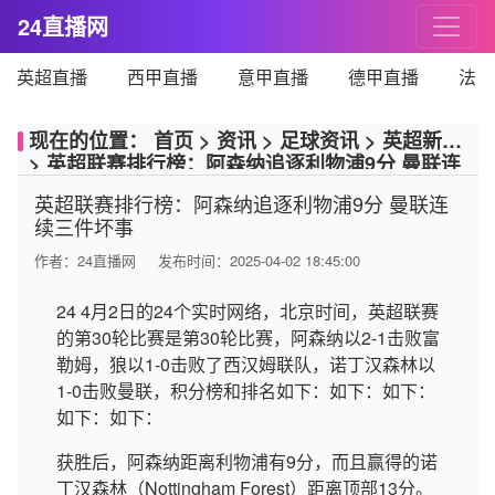
24直播网
英超直播
西甲直播
意甲直播
德甲直播
法甲
现在的位置：
首页
>
资讯
>
足球资讯
>
英超新闻
>
英超联赛排行榜：阿森纳追逐利物浦9分 曼联连
续三件坏事
英超联赛排行榜：阿森纳追逐利物浦9分 曼联连
续三件坏事
作者：
24直播网
发布时间：2025-04-02 18:45:00
24 4月2日的24个实时网络，北京时间，英超联赛
的第30轮比赛是第30轮比赛，阿森纳以2-1击败富
勒姆，狼以1-0击败了西汉姆联队，诺丁汉森林以
1-0击败曼联，积分榜和排名如下：如下：如下：
如下：如下：
获胜后，阿森纳距离利物浦有9分，而且赢得的诺
丁汉森林（Nottingham Forest）距离顶部13分。