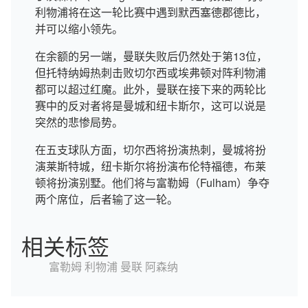
利物浦将在这一轮比赛中遇到默西塞德郡德比，
并可以缩小领先。
在余额的另一端，曼联失败后仍然处于第13位，
但托特纳姆热刺击败切尔西或埃弗顿对阵利物浦
都可以超过红魔。此外，曼联在接下来的两轮比
赛中的反对者将是曼城和纽卡斯尔，这可以说是
突然的悲惨局势。
在五支球队方面，切尔西将扮演热刺，曼城将扮
演莱斯特城，纽卡斯尔将扮演布伦特福德，布莱
顿将扮演别墅。他们将与富勒姆（Fulham）争夺
两个席位，后者输了这一轮。
相关标签
富勒姆
利物浦
曼联
阿森纳