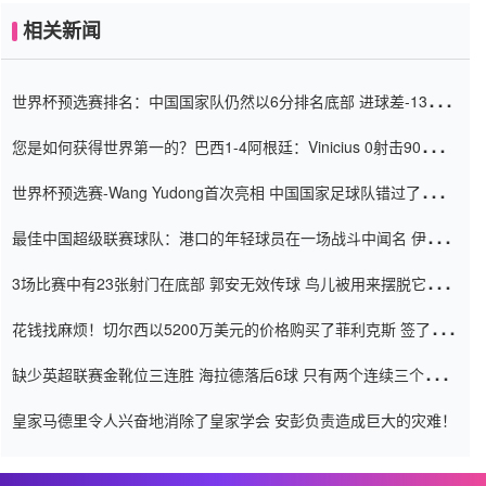
相关新闻
世界杯预选赛排名：中国国家队仍然以6分排名底部 进球差-13令人
震惊
您是如何获得世界第一的？巴西1-4阿根廷：Vinicius 0射击90分钟
内
世界杯预选赛-Wang Yudong首次亮相 中国国家足球队错过了世界
杯0-2
最佳中国超级联赛球队：港口的年轻球员在一场战斗中闻名 伊万放
弃了泰桑（Taishan）
3场比赛中有23张射门在底部 郭安无效传球 鸟儿被用来摆脱它
Setien痴迷于三名后卫
花钱找麻烦！切尔西以5200万美元的价格购买了菲利克斯 签了7年
并在半年内租了夏窗口
缺少英超联赛金靴位三连胜 海拉德落后6球 只有两个连续三个连续
三靴
皇家马德里令人兴奋地消除了皇家学会 安彭负责造成巨大的灾难！