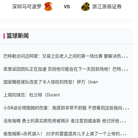
深圳马可波罗
浙江浙商证券
VS
篮球新闻
巴特勒访问迈阿密：交易之后老人之间的第一场比赛 要解决热情的
怨恨
库里返回团队正在加速 否则他可能会在下一天回到场地！巴特勒迈
阿密的纸牌游戏引起了人们的关注
国家橄榄球队改变了令人惊叹的阵型！伊万（Ivan
上周的球员：杜兰特（Durant
小SA谈论塔图姆的伤害：我感到非常不舒服 不想看到这些我向他
道歉
没有咖喱 勇士的真实颜色将被揭示 谁注意到威金斯 他讨厌他的老
老板
偷詹姆斯+杀死湖人！ 22岁的雷霆遗弃儿子上演了一个上帝的剧