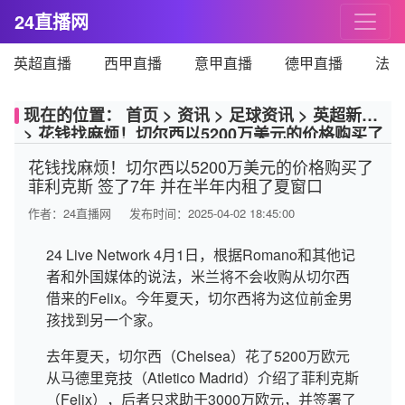
24直播网
英超直播
西甲直播
意甲直播
德甲直播
法甲
现在的位置：
首页
>
资讯
>
足球资讯
>
英超新闻
>
花钱找麻烦！切尔西以5200万美元的价格购买了
菲利克斯 签了7年 并在半年内租了夏窗口
花钱找麻烦！切尔西以5200万美元的价格购买了
菲利克斯 签了7年 并在半年内租了夏窗口
作者：
24直播网
发布时间：2025-04-02 18:45:00
24 Live Network 4月1日，根据Romano和其他记
者和外国媒体的说法，米兰将不会收购从切尔西
借来的Felix。今年夏天，切尔西将为这位前金男
孩找到另一个家。
去年夏天，切尔西（Chelsea）花了5200万欧元
从马德里竞技（Atletico Madrid）介绍了菲利克斯
（Felix），后者只求助于3000万欧元，并签署了