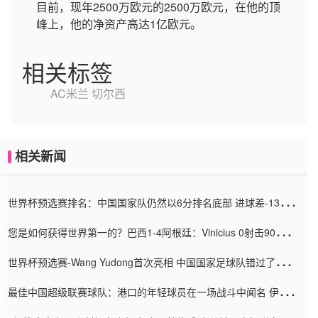
目前，现年2500万欧元的2500万欧元，在他的顶
峰上，他的净资产高达1亿欧元。
相关标签
AC米兰
切尔西
相关新闻
世界杯预选赛排名：中国国家队仍然以6分排名底部 进球差-13令人
震惊
您是如何获得世界第一的？巴西1-4阿根廷：Vinicius 0射击90分钟
内
世界杯预选赛-Wang Yudong首次亮相 中国国家足球队错过了世界
杯0-2
最佳中国超级联赛球队：港口的年轻球员在一场战斗中闻名 伊万放
弃了泰桑（Taishan）