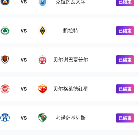
克拉约瓦大学
VS
已结束
凯拉特
VS
已结束
贝尔谢巴夏普尔
VS
已结束
贝尔格莱德红星
VS
已结束
考诺萨基列斯
VS
已结束