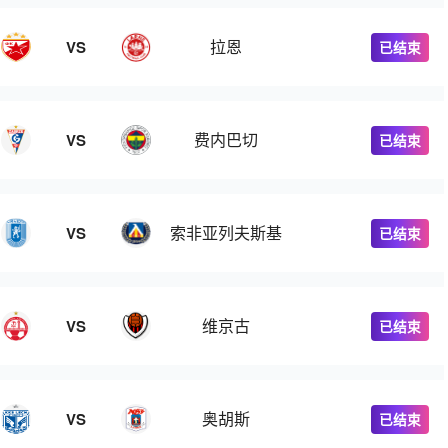
拉恩
VS
已结束
费内巴切
VS
已结束
索非亚列夫斯基
VS
已结束
维京古
VS
已结束
奥胡斯
VS
已结束