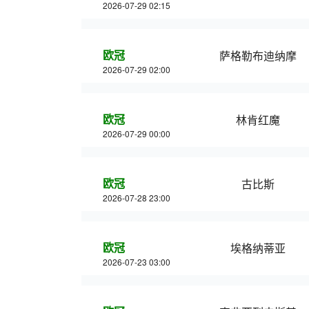
2026-07-29 02:15
欧冠
萨格勒布迪纳摩
2026-07-29 02:00
欧冠
林肯红魔
2026-07-29 00:00
欧冠
古比斯
2026-07-28 23:00
欧冠
埃格纳蒂亚
2026-07-23 03:00