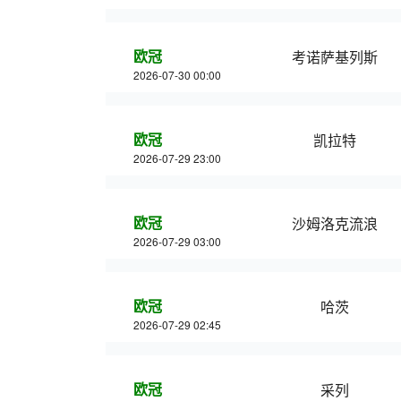
欧冠
考诺萨基列斯
2026-07-30 00:00
欧冠
凯拉特
2026-07-29 23:00
欧冠
沙姆洛克流浪
2026-07-29 03:00
欧冠
哈茨
2026-07-29 02:45
欧冠
采列