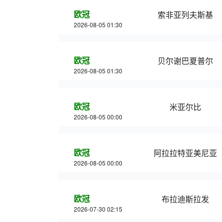
欧冠
索非亚列夫斯基
2026-08-05 01:30
欧冠
贝尔谢巴夏普尔
2026-08-05 01:30
欧冠
米亚尔比
2026-08-05 00:00
欧冠
阿拉拉特亚美尼亚
2026-08-05 00:00
欧冠
布拉迪斯拉发
2026-07-30 02:15