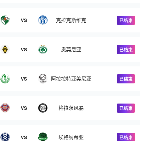
克拉克斯维克
VS
已结束
奥莫尼亚
VS
已结束
阿拉拉特亚美尼亚
VS
已结束
格拉茨风暴
VS
已结束
埃格纳蒂亚
VS
已结束