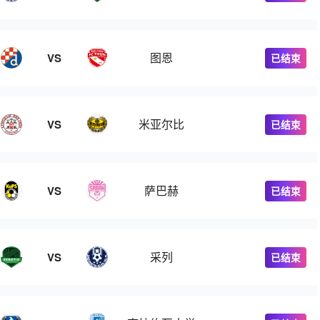
图恩
VS
已结束
米亚尔比
VS
已结束
萨巴赫
VS
已结束
采列
VS
已结束