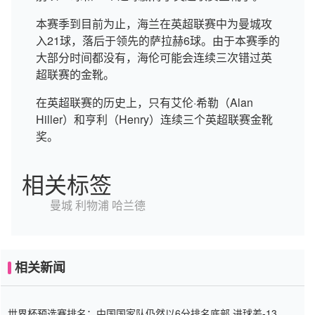
本赛季到目前为止，海兰在英超联赛中为曼城攻
入21球，落后于领先的萨拉赫6球。由于本赛季的
大部分时间都没有，海伦可能会连续三次错过英
超联赛的金靴。
在英超联赛的历史上，只有艾伦·希勒（Alan
Hiller）和亨利（Henry）连续三个英超联赛金靴
奖。
相关标签
曼城
利物浦
哈兰德
相关新闻
世界杯预选赛排名：中国国家队仍然以6分排名底部 进球差-13令人