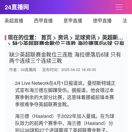
24直播网
英超直播
西甲直播
意甲直播
德甲直播
法甲
现在的位置：
首页
>
资讯
>
足球资讯
>
英超新闻
>
缺少英超联赛金靴位三连胜 海拉德落后6球 只有
两个连续三个连续三靴
缺少英超联赛金靴位三连胜 海拉德落后6球 只有
两个连续三个连续三靴
作者：
24直播网
发布时间：2025-04-02 18:45:00
24 Live Network在4月1日报道说，曼彻斯特城正
式宣布海兰德左脚踝受伤。据报道，他会错过本
赛季剩余的大部分比赛，这意味着挪威前锋本赛
季很难争夺英超联赛金靴。
海兰德（Haaland）于2022年加入曼城。在为球
队效力的前两个赛季中，海兰德（Haaland）分
别以36球和27个进球赢得了英超联赛金靴子。