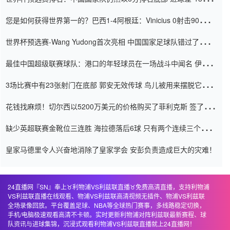
震惊
您是如何获得世界第一的？巴西1-4阿根廷：Vinicius 0射击90分钟
内
世界杯预选赛-Wang Yudong首次亮相 中国国家足球队错过了世界
杯0-2
最佳中国超级联赛球队：港口的年轻球员在一场战斗中闻名 伊万放
弃了泰桑（Taishan）
3场比赛中有23张射门在底部 郭安无效传球 鸟儿被用来摆脱它
Setien痴迷于三名后卫
花钱找麻烦！切尔西以5200万美元的价格购买了菲利克斯 签了7年
并在半年内租了夏窗口
缺少英超联赛金靴位三连胜 海拉德落后6球 只有两个连续三个连续
三靴
皇家马德里令人兴奋地消除了皇家学会 安彭负责造成巨大的灾难！
24直播网『SN』奉上♉️利物浦VS利兹联直播♉️免费高清直播，支持利物浦
VS利兹联直播在线观看、物浦VS利兹联高清视频无插件、物浦VS利兹联
全场录像回放。平台覆盖足球、NBA等全球热门赛事，多线路稳定切换，
手机/电脑极速观看高清不卡顿。实时更新利物浦对阵利兹联最新赛程、球
队资讯与进球集锦，沉浸式观看利物浦VS利兹联直播就上24直播网！