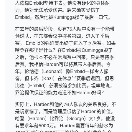
人依靠Embiid坚持下去。他没有硬化的身体耐
力，绝对无法承受伤害。后来确实受伤了
Embiid，然后他被Kumingga操了最后一口气。
在去年的最后阶段，没有76人队中没有一个能带
领球队，在东部会议中排名第四，进入了季后
赛。 Embiid的强迫复出终于进入了季后赛。如果
哈登在那里是什么？在Embiid被Cumingga毁了
之后，他根本不必在常规赛中回来，只是等待季
后赛。我相信Harden可以将其带入季后赛。今
年，伦纳德（Leonard）像Embiid一样令人振
奋，但卡齐（Kazi）在休息半赛季后返回，但恩
比德（Embiid）必须被迫参加比赛。坦率地说，
乔治提供保证的能力难道不如Harden好吗？
实际上，Harden和他的76人队友的关系良好。不
是玩家错了，而是管理层低估了Harden的价值。
哈登（Harden）比乔治（George）大1岁，他没
有要求年薪5000万。 Harden需要每年的薪水为