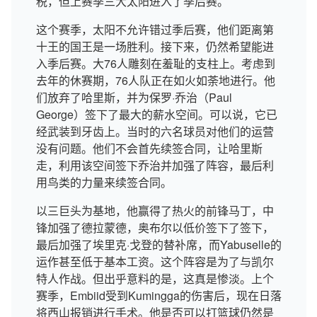
税，但上赛季三大太阳进入了季后赛。
这个赛季，太阳不允许错过季后赛，他们距离第
十王的国王是一场胜利。接下来，仍然希望能进
入季后赛。大76人雕刻在羞耻的支柱上。考虑到
去年的休赛期，76人队正在如火如荼地进行。他
们放弃了哈里斯，并为保罗·乔治（Paul
George）签下了最大的薪水空间。可以说，它已
经武装到牙齿上。当时的六名球员对他们的运营
没有问题。他们不会首先续签合同，让哈里斯
走，利用该空间签下乔治并加强了阵容，最后利
用鸟类的力量来续签合同。
以三巨头为基地，他赢得了热火的前锋马丁，中
锋加强了德拉蒙德，奥布尔以低价签下了签下，
最后加强了埃里克·戈登的替补席，而Yabuselle的
运作甚至低于基本工资。这个阵容是为了与凯尔
特人作战。但出乎意料的是，这真是惨淡。上个
赛季，Embiid受到Kumingga的伤害后，现在日落
将西山报销进行手术。他是否可以打篮球仍然是