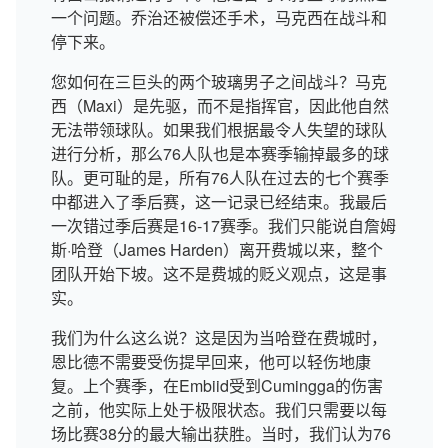
一个问题。乔治还被偿还手术，马克西在战斗和
停下来。
您如何在三巨头的两个玻璃男子之间战斗？马克
西（Maxi）是先驱，而不是指挥官，因此他自然
无法带领球队。如果我们根据最令人失望的球队
进行分析，那么76人队也是本赛季输掉最多的球
队。更可耻的是，所有76人队在过去的七个赛季
中都进入了季后赛，这一记录已经结束。我最后
一次错过季后赛是16-17赛季。我们只能说自詹姆
斯·哈登（James Harden）离开费城以来，整个
团队开始下坡。这不是费城的贬义观点，这是事
实。
我们为什么这么说？这是因为当哈登在费城时，
恩比德不需要受伤提早回来，他可以轻伤地康
复。上个赛季，在Embiid受到Cumingga的伤害
之前，他实际上处于极限状态。我们只需要以每
场比赛38分的最大输出获胜。当时，我们认为76