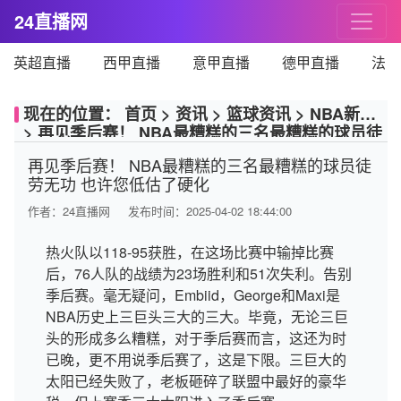
24直播网
英超直播
西甲直播
意甲直播
德甲直播
法甲
现在的位置：
首页
>
资讯
>
篮球资讯
>
NBA新闻
>
再见季后赛！ NBA最糟糕的三名最糟糕的球员徒
劳无功 也许您低估了硬化
再见季后赛！ NBA最糟糕的三名最糟糕的球员徒
劳无功 也许您低估了硬化
作者：
24直播网
发布时间：2025-04-02 18:44:00
热火队以118-95获胜，在这场比赛中输掉比赛
后，76人队的战绩为23场胜利和51次失利。告别
季后赛。毫无疑问，Embiid，George和Maxi是
NBA历史上三巨头三大的三大。毕竟，无论三巨
头的形成多么糟糕，对于季后赛而言，这还为时
已晚，更不用说季后赛了，这是下限。三巨大的
太阳已经失败了，老板砸碎了联盟中最好的豪华