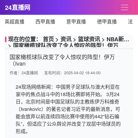
24直播网
英超直播
西甲直播
意甲直播
德甲直播
法甲
现在的位置：
首页
>
资讯
>
篮球资讯
>
NBA新闻
>
国家橄榄球队改变了令人惊叹的阵型！伊万
（Ivan
国家橄榄球队改变了令人惊叹的阵型！伊万
（Ivan
作者：
24直播网
发布时间：2025-04-02 18:44:00
24现场网络新闻：中国男子足球队与澳大利亚在
家中的焦点战斗中的18场比赛即将开始。 3月24
日，北京时间是中国足球队的主教练伊万科维奇
（Ivankovic）的著名记者习近平的最新消息，可
能会放弃以前连续四场比赛中使用的442“钻石编
队”，但适应了公众舆论并改变了双层中场球员的
形成。