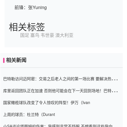
前锋：张Yuning
相关标签
国足
塞鸟
韦世豪
澳大利亚
相关新闻
巴特勒访问迈阿密：交易之后老人之间的第一场比赛 要解决热情的
怨恨
库里返回团队正在加速 否则他可能会在下一天回到场地！巴特勒迈
阿密的纸牌游戏引起了人们的关注
国家橄榄球队改变了令人惊叹的阵型！伊万（Ivan
上周的球员：杜兰特（Durant
小SA谈论塔图姆的伤害：我感到非常不舒服 不想看到这些我向他