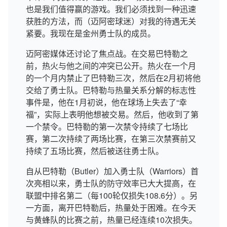
也是我们值得赢的游戏。我们必须找到一种迅速
获胜的方法，而（迈阿密球迷）对我的待遇无关
紧要。我现在是金州勇士队的成员。
迈阿密媒体还讨论了焦点战。在交易巴特勒之
前，热火与他之间的冲突已公开。热火在一个月
的一个月内禁止了巴特勒三次，然后在2月初将他
交给了勇士队。巴特勒与热量关系分解的标志性
事件是，他在1月初说，他在球场上失去了“幸
福”，实际上表明他想被交易。然后，他收到了第
一个禁令。巴特勒的第一次禁令持续了七场比
赛，第二次持续了两场比赛，在第三次禁赛前又
持续了五场比赛，然后被送往勇士队。
自从巴特勒（Butler）加入勇士队（Warriors）首
次亮相以来，勇士队的防守效率已大大提高，在
联盟中排名第二（每100轮仅损失108.6分）。另
一方面，离开巴特勒后，热量处于困难。在今天
与黄蜂队的比赛之前，热量已经连续10次损失。