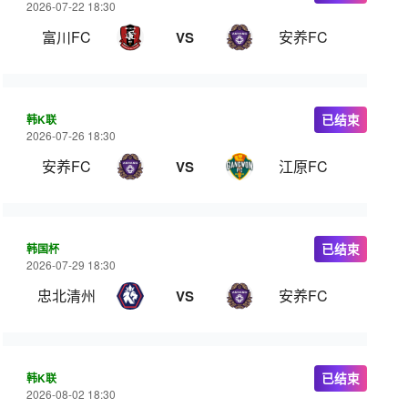
2026-07-22 18:30
富川FC
安养FC
VS
韩K联
已结束
2026-07-26 18:30
安养FC
江原FC
VS
韩国杯
已结束
2026-07-29 18:30
忠北清州
安养FC
VS
韩K联
已结束
2026-08-02 18:30