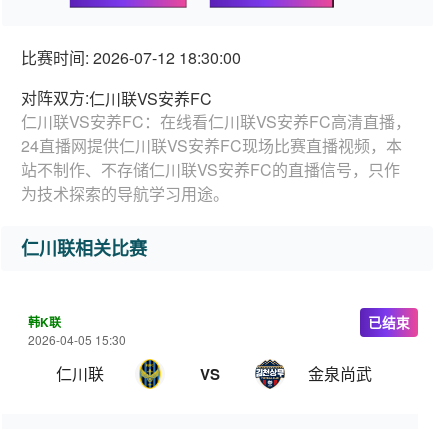
比赛时间: 2026-07-12 18:30:00
对阵双方:
仁川联VS安养FC
仁川联VS安养FC：在线看仁川联VS安养FC高清直播，
24直播网提供仁川联VS安养FC现场比赛直播视频，本
站不制作、不存储仁川联VS安养FC的直播信号，只作
为技术探索的导航学习用途。
仁川联相关比赛
韩K联
已结束
2026-04-05 15:30
仁川联
金泉尚武
VS