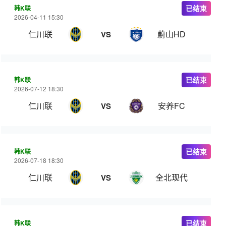
韩K联
已结束
2026-04-11 15:30
仁川联
蔚山HD
VS
韩K联
已结束
2026-07-12 18:30
仁川联
安养FC
VS
韩K联
已结束
2026-07-18 18:30
仁川联
全北现代
VS
韩K联
已结束