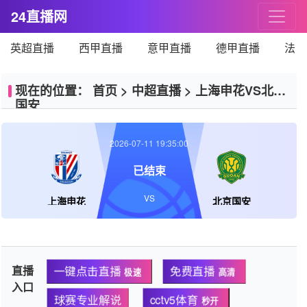
24直播网
英超直播
西甲直播
意甲直播
德甲直播
法甲
现在的位置：
首页
>
中超直播
>
上海申花VS北京
国安
2026-07-11 19:35:00
已结束
VS
上海申花
北京国安
直播
一键点击直播
免费直播
极速
高清
入口
球赛专业解说
cctv5体育
秒开