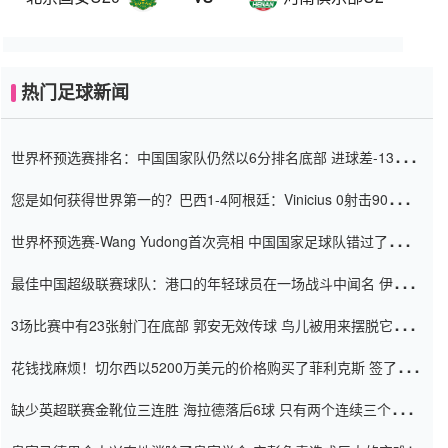
热门足球新闻
世界杯预选赛排名：中国国家队仍然以6分排名底部 进球差-13令人
震惊
您是如何获得世界第一的？巴西1-4阿根廷：Vinicius 0射击90分钟
内
世界杯预选赛-Wang Yudong首次亮相 中国国家足球队错过了世界
杯0-2
最佳中国超级联赛球队：港口的年轻球员在一场战斗中闻名 伊万放
弃了泰桑（Taishan）
3场比赛中有23张射门在底部 郭安无效传球 鸟儿被用来摆脱它
Setien痴迷于三名后卫
花钱找麻烦！切尔西以5200万美元的价格购买了菲利克斯 签了7年
并在半年内租了夏窗口
缺少英超联赛金靴位三连胜 海拉德落后6球 只有两个连续三个连续
三靴