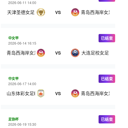
2026-06-11 14:00
天津圣德女足
青岛西海岸女足
VS
中女甲
已结束
2026-06-14 16:15
青岛西海岸女足
大连足校女足
VS
中女甲
已结束
2026-06-17 14:00
山东体彩女足B队
青岛西海岸女足
VS
足协杯
已结束
2026-06-19 15:30