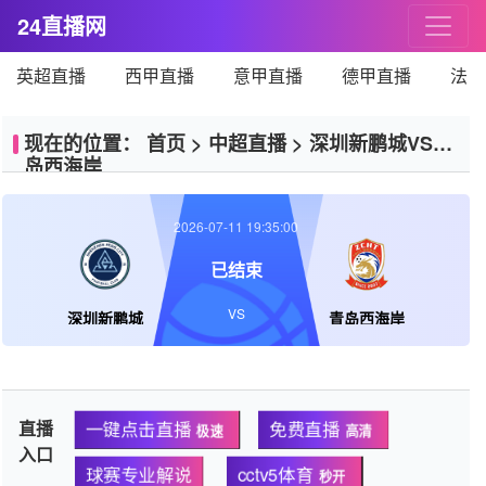
24直播网
英超直播
西甲直播
意甲直播
德甲直播
法甲
现在的位置：
首页
>
中超直播
>
深圳新鹏城VS青
岛西海岸
2026-07-11 19:35:00
已结束
VS
深圳新鹏城
青岛西海岸
一键点击直播
免费直播
直播
极速
高清
入口
球赛专业解说
cctv5体育
秒开