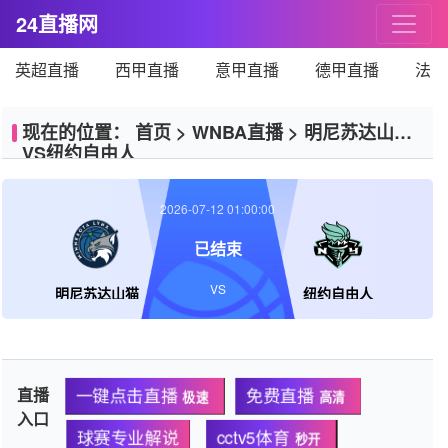
24直播网
英超直播
西甲直播
意甲直播
德甲直播
法甲
现在的位置：
首页
>
WNBA直播
>
明尼苏达山猫
VS纽约自由人
2026-07-12 01:00:00
已结束
VS
明尼苏达山猫
纽约自由人
直播
一键点击直播
免费直播
极速
高清
入口
球赛专业解说
cctv5体育
秒开