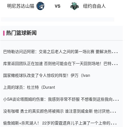
明尼苏达山猫
纽约自由人
VS
热门篮球新闻
巴特勒访问迈阿密：交易之后老人之间的第一场比赛 要解决热情的
怨恨
库里返回团队正在加速 否则他可能会在下一天回到场地！巴特勒迈
阿密的纸牌游戏引起了人们的关注
国家橄榄球队改变了令人惊叹的阵型！伊万（Ivan
上周的球员：杜兰特（Durant
小SA谈论塔图姆的伤害：我感到非常不舒服 不想看到这些我向他
道歉
没有咖喱 勇士的真实颜色将被揭示 谁注意到威金斯 他讨厌他的老
老板
偷詹姆斯+杀死湖人！ 22岁的雷霆遗弃儿子上演了一个上帝的剧