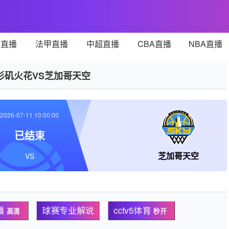
甲直播
法甲直播
中超直播
CBA直播
NBA直播
杉矶火花VS芝加哥天空
2026-07-11 10:00:00
已结束
芝加哥天空
VS
播
球赛专业解说
cctv5体育
高清
秒开