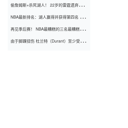
偷詹姆斯+杀死湖人！ 22岁的雷霆遗弃儿子
上演了一个上帝的剧本：疯狂的反击争夺1
NBA最新排名：湖人赢得并获得第四名 小
亿元人民币的合同
牛队正式淘汰了9th + 76人
再见季后赛！ NBA最糟糕的三名最糟糕的
球员徒劳无功 也许您低估了硬化
由于脚踝扭伤 杜兰特（Durant）至少受伤
了一周