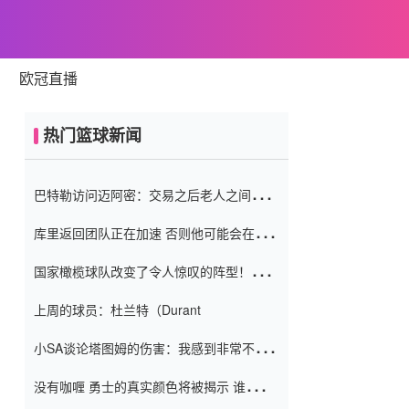
欧冠直播
热门篮球新闻
巴特勒访问迈阿密：交易之后老人之间的第
一场比赛 要解决热情的怨恨
库里返回团队正在加速 否则他可能会在下
一天回到场地！巴特勒迈阿密的纸牌游戏引
国家橄榄球队改变了令人惊叹的阵型！伊万
起了人们的关注
（Ivan
上周的球员：杜兰特（Durant
小SA谈论塔图姆的伤害：我感到非常不舒
服 不想看到这些我向他道歉
没有咖喱 勇士的真实颜色将被揭示 谁注意
到威金斯 他讨厌他的老老板