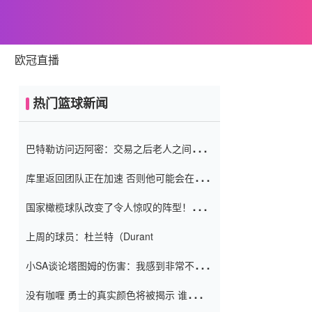
欧冠直播
热门篮球新闻
巴特勒访问迈阿密：交易之后老人之间的第
一场比赛 要解决热情的怨恨
库里返回团队正在加速 否则他可能会在下
一天回到场地！巴特勒迈阿密的纸牌游戏引
国家橄榄球队改变了令人惊叹的阵型！伊万
起了人们的关注
（Ivan
上周的球员：杜兰特（Durant
小SA谈论塔图姆的伤害：我感到非常不舒
服 不想看到这些我向他道歉
没有咖喱 勇士的真实颜色将被揭示 谁注意
到威金斯 他讨厌他的老老板