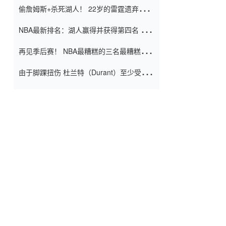
偷詹姆斯+杀死湖人！ 22岁的雷霆遗弃儿子
上演了一个上帝的剧本：疯狂的反击争夺1
NBA最新排名：湖人赢得并获得第四名 小
亿元人民币的合同
牛队正式淘汰了9th + 76人
再见季后赛！ NBA最糟糕的三名最糟糕的
球员徒劳无功 也许您低估了硬化
由于脚踝扭伤 杜兰特（Durant）至少受伤
了一周