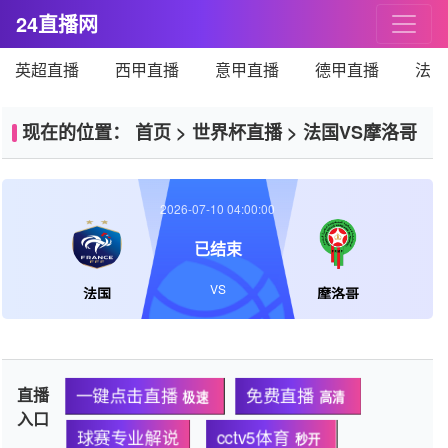
24直播网
英超直播
西甲直播
意甲直播
德甲直播
法甲
现在的位置：
首页
>
世界杯直播
>
法国VS摩洛哥
2026-07-10 04:00:00
已结束
VS
法国
摩洛哥
直播
一键点击直播
免费直播
极速
高清
入口
球赛专业解说
cctv5体育
秒开