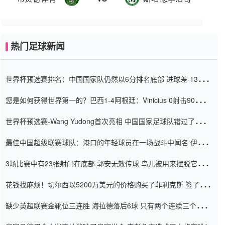
热门足球新闻
世界杯预选赛排名：中国国家队仍然以6分排名底部 进球差-13令人
震惊
您是如何获得世界第一的？巴西1-4阿根廷：Vinicius 0射击90分钟
内
世界杯预选赛-Wang Yudong首次亮相 中国国家足球队错过了世界
杯0-2
最佳中国超级联赛球队：港口的年轻球员在一场战斗中闻名 伊万放
弃了泰桑（Taishan）
3场比赛中有23张射门在底部 郭安无效传球 鸟儿被用来摆脱它
Setien痴迷于三名后卫
花钱找麻烦！切尔西以5200万美元的价格购买了菲利克斯 签了7年
并在半年内租了夏窗口
缺少英超联赛金靴位三连胜 海拉德落后6球 只有两个连续三个连续
三靴